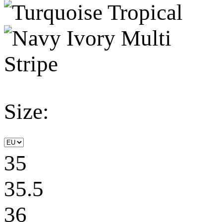
Size:
35
35.5
36