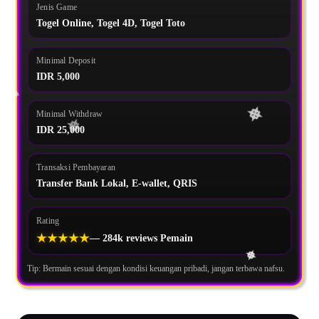
Jenis Game
Togel Online, Togel 4D, Togel Toto
Minimal Deposit
IDR 5,000
Minimal Withdraw
IDR 25,000
Transaksi Pembayaran
Transfer Bank Lokal, E-wallet, QRIS
Rating
★★★★★
— 284k reviews Pemain
Tip: Bermain sesuai dengan kondisi keuangan pribadi, jangan terbawa nafsu.