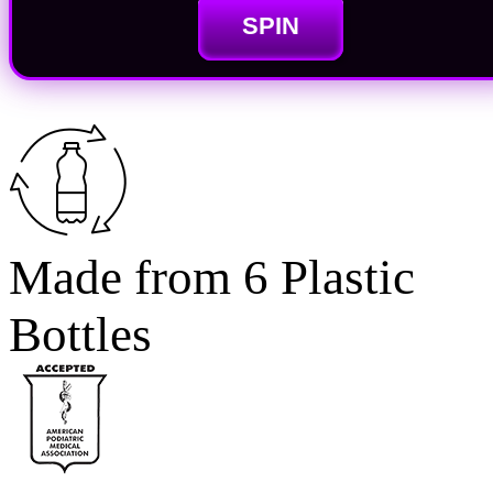
SPIN
Made from 6 Plastic
Bottles