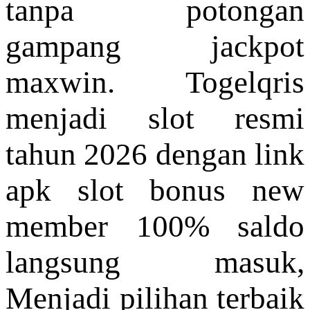
tanpa potongan
gampang jackpot
maxwin. Togelqris
menjadi slot resmi
tahun 2026 dengan link
apk slot bonus new
member 100% saldo
langsung masuk,
Menjadi pilihan terbaik