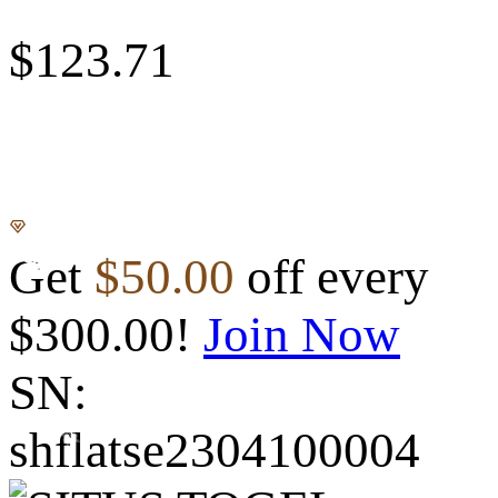
$123.71
Get
$50.00
off every
$300.00!
Join Now
SN:
shflatse2304100004