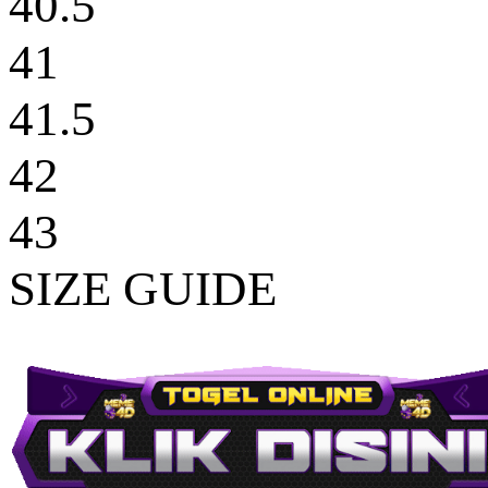
40.5
41
41.5
42
43
SIZE GUIDE