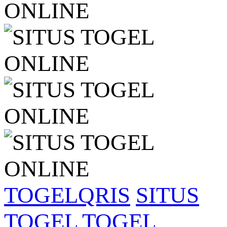
TOGELQRIS
SITUS
TOGEL
TOGEL