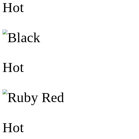
Hot
Hot
Hot